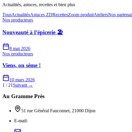
Actualités, astuces, recettes et bien plus
Tous
Actualités
Astuces ZD
Recettes
Zoom produit
Ateliers
Nos partenai
Nos producteurs
Nouveauté à l’épicerie 🏖️
8 mai 2026
Nos producteurs
Viens, on sème !
10 mars 2026
1
/
21
Suivant →
Au Gramme Près
51 rue Général Fauconnet, 21000 Dijon
E-mail: