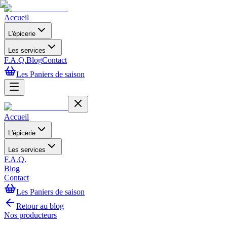
Accueil
L'épicerie
Les services
F.A.Q.
Blog
Contact
Les Paniers de saison
Accueil
L'épicerie
Les services
F.A.Q.
Blog
Contact
Les Paniers de saison
Retour au blog
Nos producteurs